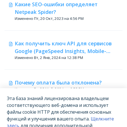
Какие SEO-ошибки определяет
Netpeak Spider?
Изменено Пт, 20 Окт, 2023 на 4:56 PM
Как получить ключ API для сервисов
Google (PageSpeed Insights, Mobile-
Изменено Вт, 2 Янв, 2024 на 12:38 PM
Friendly Test и Safe Browsing)
Почему оплата была отклонена?
Изменено Вт, 28 Май, 2024 на 6:58 PM
Эта база знаний лицензирована владельцем
соответствующего веб-домена и использует
файлы cookie HTTP для обеспечения основных
Генератор Sitemap
функций и улучшения вашего опыта.
Щелкните
Изменено Пн, 9 Окт, 2023 на 7:40 PM
здесь
для получения дополнительной