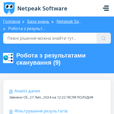
Перейти до головного вмісту
Netpeak Software
Головна
База знань
Netpeak Spider
Робота з результатами сканування
Робота з результатами
сканування (9)
Аналіз даних
Змінено Сб., 27 Лип., 2024 на 12:22 ПІСЛЯ ПОЛУДНЯ
Фільтрування результатів