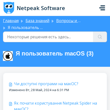
Переход к главному содержимому
Netpeak Software
Главная
База знаний
Вопросы и ответы (FAQ)
Я пользователь macOS
Я пользователь macOS (3)
Чи доступні програми на макОС?
Изменено Вт, 28 Май, 2024 на 6:31 PM
Як почати користування Netpeak Spider на
макОС?