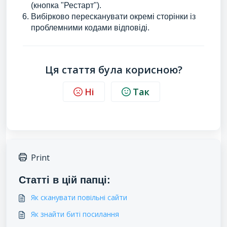
(кнопка "Рестарт").
Вибірково пересканувати окремі сторінки із
проблемними кодами відповіді.
Ця стаття була корисною?
Ні
Так
Print
Статті в цій папці:
Як сканувати повільні сайти
Як знайти биті посилання