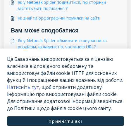
Як у Netpeak Spider подивитися, які сторінки
містять биті посилання ?
Як знайти орфографічні помилки на сайті
Вам може сподобатися
Як у Netpeak Spider обмежити сканування за
розділом, вкладеністю, частиною URL?
Як розпочати роботу в Netpeak Spider?
Ця База знань використовується за ліцензією
власника відповідного вебдомену та
Мультидоменне сканування
використовує файли cookie HTTP для основних
Основні налаштування в Netpeak Spider
функцій і покращення ваших вражень від роботи.
Натисніть тут
, щоб отримати додаткову
інформацію про використовувані файли cookie.
Для отримання додаткової інформації зверніться
до Політики щодо файлів cookie цього сайту.
ПЗ для служби підтримки від
Freshdesk
Політика
Прийняти всі
щодо файлів cookie