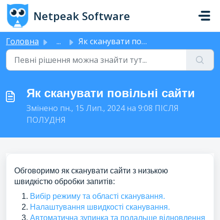
Перейти до головного вмісту
Netpeak Software
Головна
...
Як сканувати повільні сайти
Як сканувати повільні сайти
Змінено пн., 15 Лип., 2024 на 9:08 ПІСЛЯ
ПОЛУДНЯ
Обговоримо як сканувати сайти з низькою
швидкістю обробки запитів:
Вибір режиму та області сканування.
Налаштування швидкості сканування.
Автоматична зупинка та подальше відновлення