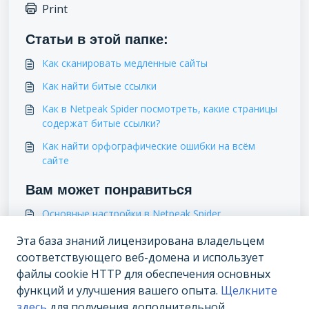
Print
Статьи в этой папке:
Как сканировать медленные сайты
Как найти битые ссылки
Как в Netpeak Spider посмотреть, какие страницы
содержат битые ссылки?
Как найти орфографические ошибки на всём
сайте
Вам может понравиться
Основные настройки в Netpeak Spider
Мультидоменное сканирование
Эта база знаний лицензирована владельцем
соответствующего веб-домена и использует
Как в Netpeak Spider ограничить сканирование по
файлы cookie HTTP для обеспечения основных
разделу, вложенности, части URL?
функций и улучшения вашего опыта.
Щелкните
Продвинутые настройки
здесь
для получения дополнительной