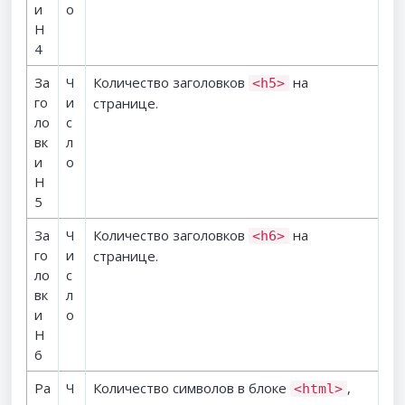
и
о
H
4
За
Ч
Количество заголовков
на
<h5>
го
и
странице.
ло
с
вк
л
и
о
H
5
За
Ч
Количество заголовков
на
<h6>
го
и
странице.
ло
с
вк
л
и
о
H
6
Ра
Ч
Количество символов в блоке
,
<html>