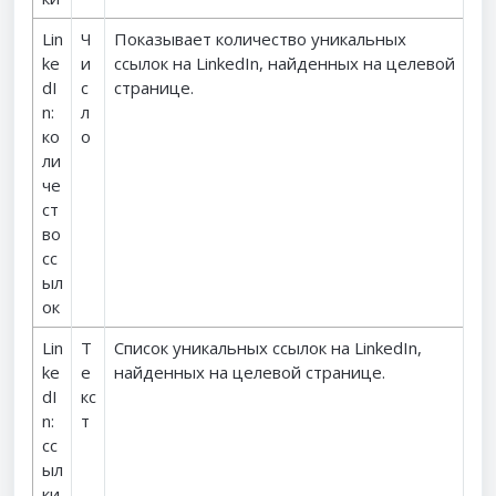
Lin
Ч
Показывает количество уникальных
ke
и
ссылок на LinkedIn, найденных на целевой
dI
с
странице.
n:
л
ко
о
ли
че
ст
во
сс
ыл
ок
Lin
Т
Список уникальных ссылок на LinkedIn,
ke
е
найденных на целевой странице.
dI
кс
n:
т
сс
ыл
ки