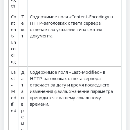
th
Co
Т
Содержимое поля «Content-Encoding» в
nt
е
HTTP-заголовках ответа сервера:
en
кс
отвечает за указание типа сжатия
t-
т
документа.
En
co
di
ng
La
Д
Содержимое поля «Last-Modified» в
st
а
HTTP-заголовках ответа сервера:
-
т
отвечает за дату и время последнего
M
а
изменения файла. Значение параметра
od
и
приводится к вашему локальному
ifi
в
времени.
ed
р
е
м
я