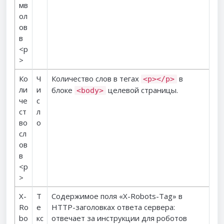
мв
ол
ов
в
<p
>
Ко
Ч
Количество слов в тегах
в
<p></p>
ли
и
блоке
целевой страницы.
<body>
че
с
ст
л
во
о
сл
ов
в
<p
>
X-
Т
Содержимое поля «X-Robots-Tag» в
Ro
е
HTTP-заголовках ответа сервера:
bo
кс
отвечает за инструкции для роботов