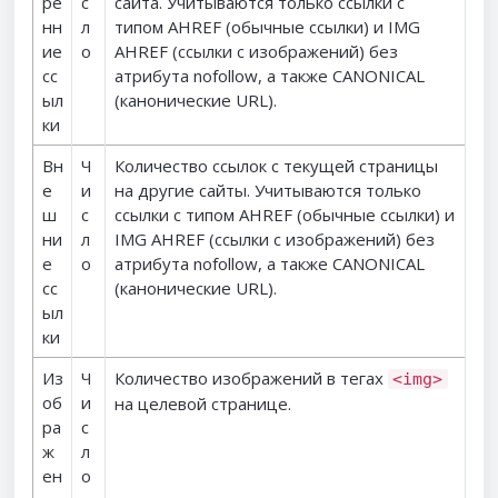
ре
с
сайта. Учитываются только ссылки с
нн
л
типом AHREF (обычные ссылки) и IMG
ие
о
AHREF (ссылки с изображений) без
сс
атрибута nofollow, а также CANONICAL
ыл
(канонические URL).
ки
Вн
Ч
Количество ссылок с текущей страницы
е
и
на другие сайты. Учитываются только
ш
с
ссылки с типом AHREF (обычные ссылки) и
ни
л
IMG AHREF (ссылки с изображений) без
е
о
атрибута nofollow, а также CANONICAL
сс
(канонические URL).
ыл
ки
Из
Ч
Количество изображений в тегах
<img>
об
и
на целевой странице.
ра
с
ж
л
ен
о