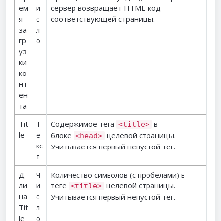
ем
и
сервер возвращает HTML-код
я
с
соответствующей страницы.
за
л
гр
о
уз
ки
ко
нт
ен
та
Tit
Т
Содержимое тега
в
<title>
le
е
блоке
целевой страницы.
<head>
кс
Учитывается первый непустой тег.
т
Д
Ч
Количество символов (с пробелами) в
ли
и
теге
целевой страницы.
<title>
на
с
Учитывается первый непустой тег.
Tit
л
le
о