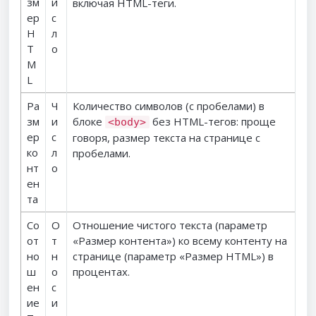
зм
и
включая HTML-теги.
ер
с
H
л
T
о
M
L
Ра
Ч
Количество символов (с пробелами) в
зм
и
блоке
без HTML-тегов: проще
<body>
ер
с
говоря, размер текста на странице с
ко
л
пробелами.
нт
о
ен
та
Со
О
Отношение чистого текста (параметр
от
т
«Размер контента») ко всему контенту на
но
н
странице (параметр «Размер HTML») в
ш
о
процентах.
ен
с
ие
и