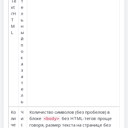
Te
т
xt
е
/H
л
T
ь
M
н
L
ы
й
п
о
к
а
з
а
т
е
л
ь
Ко
Ч
Количество символов (без пробелов) в
ли
и
блоке
без HTML-тегов: проще
<body>
че
с
говоря, размер текста на странице без