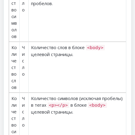
ст
л
пробелов.
во
о
си
мв
ол
ов
Ко
Ч
Количество слов в блоке
<body>
ли
и
целевой страницы.
че
с
ст
л
во
о
сл
ов
Ко
Ч
Количество символов (исключая пробелы)
ли
и
в тегах
в блоке
<p></p>
<body>
че
с
целевой страницы.
ст
л
во
о
си