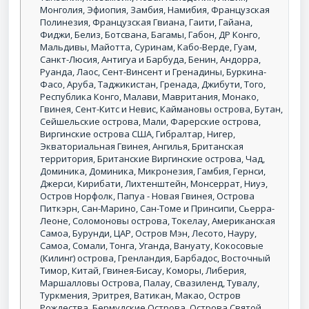
Монголия, Эфиопия, Замбия, Намибия, Французская
Полинезия, Французская Гвиана, Гаити, Гайана,
Фиджи, Белиз, Ботсвана, Багамы, Габон, ДР Конго,
Мальдивы, Майотта, Суринам, Кабо-Верде, Гуам,
Санкт-Люсия, Антигуа и Барбуда, Бенин, Андорра,
Руанда, Лаос, Сент-Винсент и Гренадины, Буркина-
Фасо, Аруба, Таджикистан, Гренада, Джибути, Того,
Республика Конго, Малави, Мавритания, Монако,
Гвинея, Сент-Китс и Невис, Каймановы острова, Бутан,
Сейшельские острова, Мали, Фарерские острова,
Виргинские острова США, Гибралтар, Нигер,
Экваториальная Гвинея, Ангилья, Британская
территория, Британские Виргинские острова, Чад,
Доминика, Доминика, Микронезия, Гамбия, Гернси,
Джерси, Кирибати, Лихтенштейн, Монсеррат, Ниуэ,
Остров Норфолк, Папуа - Новая Гвинея, Острова
Питкэрн, Сан-Марино, Сан-Томе и Принсипи, Сьерра-
Леоне, Соломоновы острова, Токелау, Американская
Самоа, Бурунди, ЦАР, Остров Мэн, Лесото, Науру,
Самоа, Сомали, Тонга, Уганда, Вануату, Кокосовые
(Килинг) острова, Гренландия, Барбадос, Восточный
Тимор, Китай, Гвинея-Бисау, Коморы, Либерия,
Маршалловы Острова, Палау, Свазиленд, Тувалу,
Туркмения, Эритрея, Ватикан, Макао, Остров
Рождества, Бермудские Острова, Острова Святой