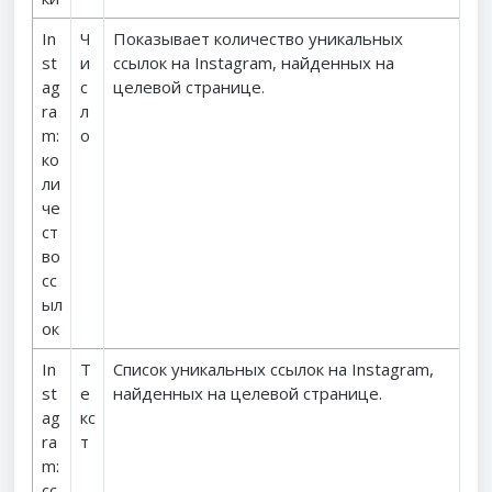
In
Ч
Показывает количество уникальных
st
и
ссылок на Instagram, найденных на
ag
с
целевой странице.
ra
л
m:
о
ко
ли
че
ст
во
сс
ыл
ок
In
Т
Список уникальных ссылок на Instagram,
st
е
найденных на целевой странице.
ag
кс
ra
т
m:
сс