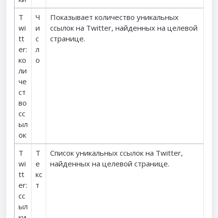
T
Ч
Показывает количество уникальных
wi
и
ссылок на Twitter, найденных на целевой
tt
с
странице.
er:
л
ко
о
ли
че
ст
во
сс
ыл
ок
T
Т
Список уникальных ссылок на Twitter,
wi
е
найденных на целевой странице.
tt
кс
er:
т
сс
ыл
ки