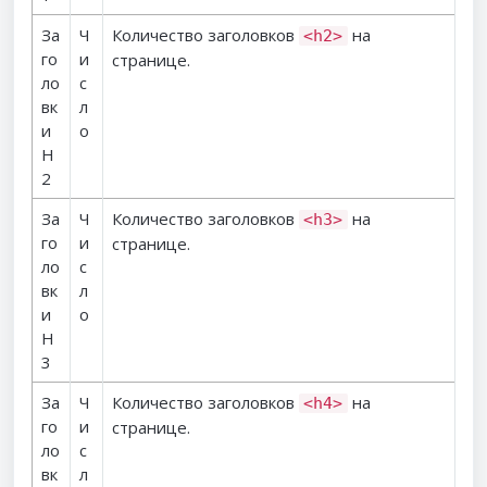
За
Ч
Количество заголовков
на
<h2>
го
и
странице.
ло
с
вк
л
и
о
H
2
За
Ч
Количество заголовков
на
<h3>
го
и
странице.
ло
с
вк
л
и
о
H
3
За
Ч
Количество заголовков
на
<h4>
го
и
странице.
ло
с
вк
л