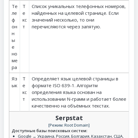
Те
Т
Список уникальных телефонных номеров,
ле
е
найденных на целевой странице. Если
ф
кс
значений несколько, то они
он
т
перечисляются через запятую.
н
ы
е
но
ме
ра
Яз
Т
Определяет язык целевой страницы в
ык
е
формате ISO 639-1. Алгоритм
кс
определения языка основан на
т
использовании N-грамм и работает более
качественно на объёмных текстах.
Serpstat
[Режим: Root Domain]
Доступные базы поисковых систем:
Google → Украина, Россия, Болгария, Казахстан, США,