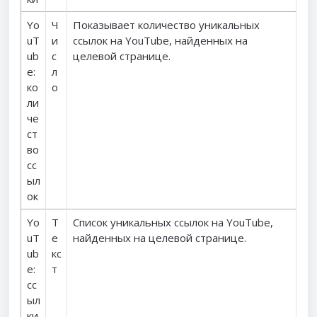
Yo
Ч
Показывает количество уникальных
uT
и
ссылок на YouTube, найденных на
ub
с
целевой странице.
e:
л
ко
о
ли
че
ст
во
сс
ыл
ок
Yo
Т
Список уникальных ссылок на YouTube,
uT
е
найденных на целевой странице.
ub
кс
e:
т
сс
ыл
ки