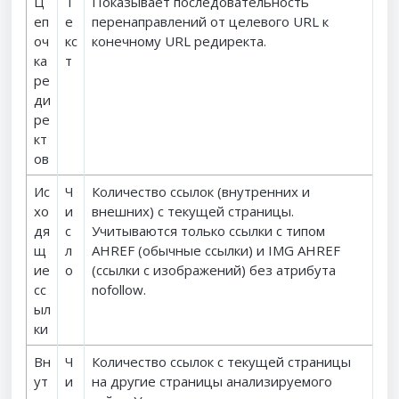
Ц
Т
Показывает последовательность
еп
е
перенаправлений от целевого URL к
оч
кс
конечному URL редиректа.
ка
т
ре
ди
ре
кт
ов
Ис
Ч
Количество ссылок (внутренних и
хо
и
внешних) с текущей страницы.
дя
с
Учитываются только ссылки с типом
щ
л
AHREF (обычные ссылки) и IMG AHREF
ие
о
(ссылки с изображений) без атрибута
сс
nofollow.
ыл
ки
Вн
Ч
Количество ссылок с текущей страницы
ут
и
на другие страницы анализируемого