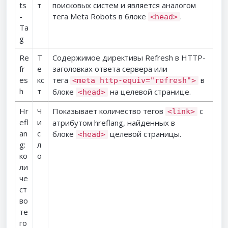
ts
т
поисковых систем и является аналогом
-
тега Meta Robots в блоке
.
<head>
Ta
g
Re
Т
Содержимое директивы Refresh в HTTP-
fr
е
заголовках ответа сервера или
es
кс
тега
в
<meta http-equiv="refresh">
h
т
блоке
на целевой странице.
<head>
Hr
Ч
Показывает количество тегов
с
<link>
efl
и
атрибутом hreflang, найденных в
an
с
блоке
целевой страницы.
<head>
g:
л
ко
о
ли
че
ст
во
те
го