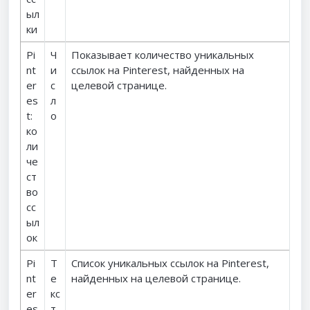
ыл
ки
Pi
Ч
Показывает количество уникальных
nt
и
ссылок на Pinterest, найденных на
er
с
целевой странице.
es
л
t:
о
ко
ли
че
ст
во
сс
ыл
ок
Pi
Т
Список уникальных ссылок на Pinterest,
nt
е
найденных на целевой странице.
er
кс
es
т