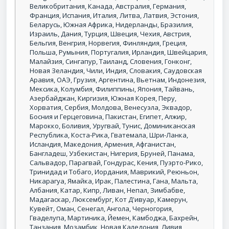
Великобритания, Канада, Австралия, Германия,
Франция, Испания, Италия, Литва, Латвия, Эстония,
Беларусь, Южная Африка, Нидерланды, Бразилия,
Израиль, Дания, Турция, Швеция, Чехия, Австрия,
Бельгия, Венгрия, Норвегия, Финляндия, Греция,
Польша, Румыния, Португалия, Ирландия, Швейцария,
Малайзия, Сингапур, Таиланд, Словения, Гонконг,
Новая Зеландия, Чили, Индия, Словакия, Саудовская
Аравия, ОАЭ, Грузия, Аргентина, Вьетнам, Индонезия,
Мексика, Колумбия, Филиппины, Япония, Тайвань,
Азербайджан, Киргизия, Южная Корея, Перу,
Хорватия, Сербия, Молдова, Венесуэла, Эквадор,
Босния и Герцеговина, Пакистан, Египет, Алжир,
Марокко, Боливия, Уругвай, Тунис, Доминиканская
Республика, Коста-Рика, Гватемала, Шри-Ланка,
Исландия, Македония, Армения, Афганистан,
Бангладеш, Узбекистан, Нигерия, Бруней, Панама,
Сальвадор, Парагвай, Гондурас, Кения, Пуэрто-Рико,
Тринидад и Тобаго, Иордания, Маврикий, Реюньон,
Никарагуа, Ямайка, Ирак, Палестина, Гана, Мальта,
Албания, Катар, Кипр, Ливан, Непал, Зимбабве,
Мадагаскар, Люксембург, Кот Д'ивуар, Камерун,
Кувейт, Оман, Сенегал, Ангола, Черногория,
Гваделупа, Мартиника, Йемен, Камбоджа, Бахрейн,
Танзания, Мозамбик, Новая Каледония, Ливия,