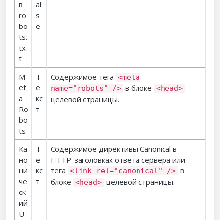
в
al
ro
s
bo
e
ts.
tx
t
M
Т
Содержимое тега
<meta
et
е
в блоке
name="robots" />
<head>
a
кс
целевой страницы.
Ro
т
bo
ts
Ка
Т
Содержимое директивы Canonical в
но
е
HTTP-заголовках ответа сервера или
ни
кс
тега
в
<link rel="canonical" />
че
т
блоке
целевой страницы.
<head>
ск
ий
U