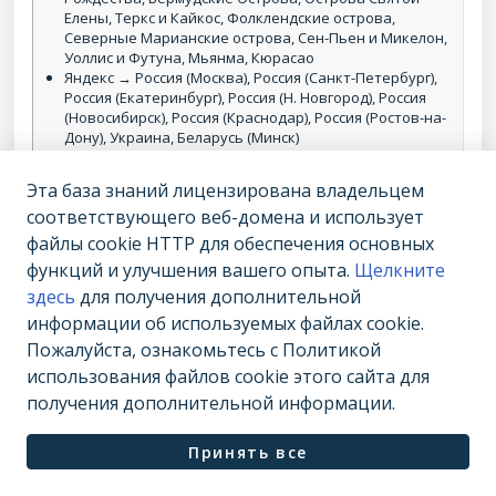
Елены, Теркс и Кайкос, Фолклендские острова,
Северные Марианские острова, Сен-Пьен и Микелон,
Уоллис и Футуна, Мьянма, Кюрасао
Яндекс → Россия (Москва), Россия (Санкт-Петербург),
Россия (Екатеринбург), Россия (Н. Новгород), Россия
(Новосибирск), Россия (Краснодар), Россия (Ростов-на-
Дону), Украина, Беларусь (Минск)
Ви
О
Относительный показатель, который
Эта база знаний лицензирована владельцем
ди
т
означает, насколько часто показывается
соответствующего веб-домена и использует
мо
н
домен в органической выдаче выбранной
файлы cookie HTTP для обеспечения основных
ст
о
поисковой системы по запросам, по
функций и улучшения вашего опыта.
Щелкните
ь
с
которым он ранжируется, согласно
здесь
для получения дополнительной
и
сервису Serpstat. Чем выше видимость
информации об используемых файлах cookie.
т
домена, тем больше трафика он может
Пожалуйста, ознакомьтесь с Политикой
е
получить.
использования файлов cookie этого сайта для
л
ь
получения дополнительной информации.
н
ы
Принять все
й