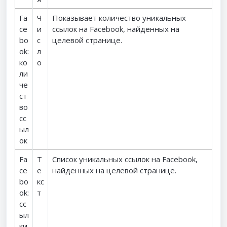
Fa
Ч
Показывает количество уникальных
ce
и
ссылок на Facebook, найденных на
bo
с
целевой странице.
ok:
л
ко
о
ли
че
ст
во
сс
ыл
ок
Fa
Т
Список уникальных ссылок на Facebook,
ce
е
найденных на целевой странице.
bo
кс
ok:
т
сс
ыл
ки