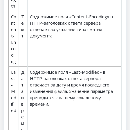
th
Co
Т
Содержимое поля «Content-Encoding» в
nt
е
HTTP-заголовках ответа сервера:
en
кс
отвечает за указание типа сжатия
t-
т
документа.
En
co
di
ng
La
Д
Содержимое поля «Last-Modified» в
st
а
HTTP-заголовках ответа сервера:
-
т
отвечает за дату и время последнего
M
а
изменения файла. Значение параметра
od
и
приводится к вашему локальному
ifi
в
времени.
ed
р
е
м
я