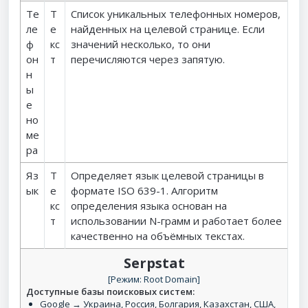
Те
Т
Список уникальных телефонных номеров,
ле
е
найденных на целевой странице. Если
ф
кс
значений несколько, то они
он
т
перечисляются через запятую.
н
ы
е
но
ме
ра
Яз
Т
Определяет язык целевой страницы в
ык
е
формате ISO 639-1. Алгоритм
кс
определения языка основан на
т
использовании N-грамм и работает более
качественно на объёмных текстах.
Serpstat
[Режим: Root Domain]
Доступные базы поисковых систем:
Google → Украина, Россия, Болгария, Казахстан, США,