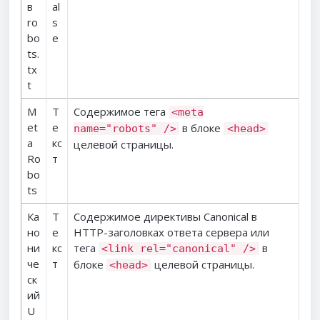
в
al
ro
s
bo
e
ts.
tx
t
M
Т
Содержимое тега
<meta
et
е
в блоке
name="robots" />
<head>
a
кс
целевой страницы.
Ro
т
bo
ts
Ка
Т
Содержимое директивы Canonical в
но
е
HTTP-заголовках ответа сервера или
ни
кс
тега
в
<link rel="canonical" />
че
т
блоке
целевой страницы.
<head>
ск
ий
U