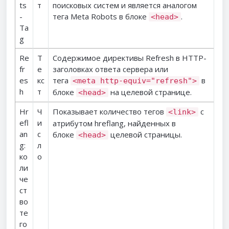
ts
т
поисковых систем и является аналогом
-
тега Meta Robots в блоке
.
<head>
Ta
g
Re
Т
Содержимое директивы Refresh в HTTP-
fr
е
заголовках ответа сервера или
es
кс
тега
в
<meta http-equiv="refresh">
h
т
блоке
на целевой странице.
<head>
Hr
Ч
Показывает количество тегов
с
<link>
efl
и
атрибутом hreflang, найденных в
an
с
блоке
целевой страницы.
<head>
g:
л
ко
о
ли
че
ст
во
те
го