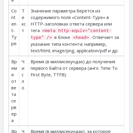
Co
Т
Значение параметра берётся из
nt
е
содержимого поля «Content-Type» в
en
кс
HTTP-заголовках ответа сервера или
t-
т
тега
<meta http-equiv="content-
Ty
в блоке
. Отвечает за
type" />
<head>
pe
указание типа контента: например,
text/html, image/png, application/pdf и др.
Вр
Ч
Время (в миллисекундах) до получения
ем
и
первого байта от сервера (англ. Time To
я
с
First Byte, TTFB).
от
л
ве
о
та
се
рв
ер
а
Вр
Ч
Время (в миллисекундах), за которое