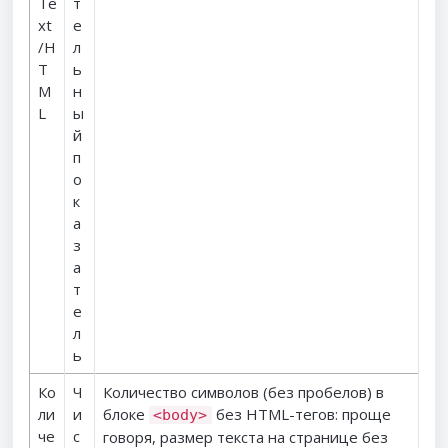
Te
т
xt
е
/H
л
T
ь
M
н
L
ы
й
п
о
к
а
з
а
т
е
л
ь
Ко
Ч
Количество символов (без пробелов) в
ли
и
блоке
без HTML-тегов: проще
<body>
че
с
говоря, размер текста на странице без