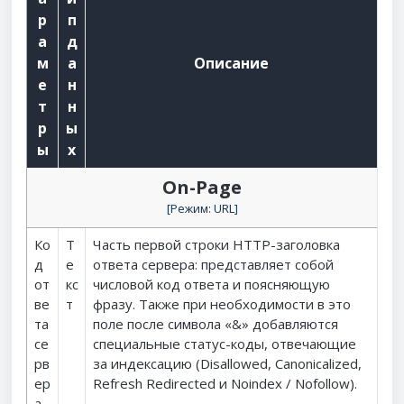
р
п
а
д
м
а
Описание
е
н
т
н
р
ы
ы
х
On-Page
[Режим: URL]
Ко
Т
Часть первой строки HTTP-заголовка
д
е
ответа сервера: представляет собой
от
кс
числовой код ответа и поясняющую
ве
т
фразу. Также при необходимости в это
та
поле после символа «&» добавляются
се
специальные статус-коды, отвечающие
рв
за индексацию (Disallowed, Canonicalized,
ер
Refresh Redirected и Noindex / Nofollow).
а