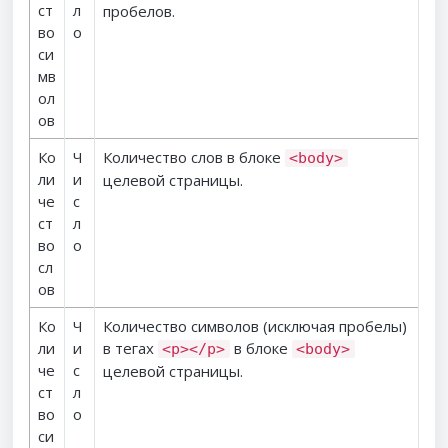
ст
л
пробелов.
во
о
си
мв
ол
ов
Ко
Ч
Количество слов в блоке
<body>
ли
и
целевой страницы.
че
с
ст
л
во
о
сл
ов
Ко
Ч
Количество символов (исключая пробелы)
ли
и
в тегах
в блоке
<p></p>
<body>
че
с
целевой страницы.
ст
л
во
о
си