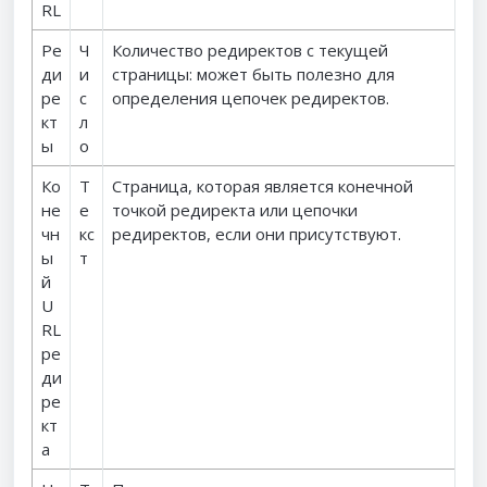
RL
Ре
Ч
Количество редиректов с текущей
ди
и
страницы: может быть полезно для
ре
с
определения цепочек редиректов.
кт
л
ы
о
Ко
Т
Страница, которая является конечной
не
е
точкой редиректа или цепочки
чн
кс
редиректов, если они присутствуют.
ы
т
й
U
RL
ре
ди
ре
кт
а