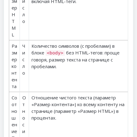
зм
и
включая HTML-теги.
ер
с
H
л
T
о
M
L
Ра
Ч
Количество символов (с пробелами) в
зм
и
блоке
без HTML-тегов: проще
<body>
ер
с
говоря, размер текста на странице с
ко
л
пробелами.
нт
о
ен
та
Со
О
Отношение чистого текста (параметр
от
т
«Размер контента») ко всему контенту на
но
н
странице (параметр «Размер HTML») в
ш
о
процентах.
ен
с
ие
и