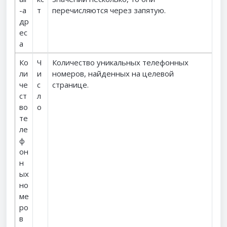
-а
т
перечисляются через запятую.
др
ес
а
Ко
Ч
Количество уникальных телефонных
ли
и
номеров, найденных на целевой
че
с
странице.
ст
л
во
о
те
ле
ф
он
н
ых
но
ме
ро
в