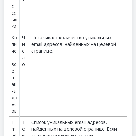
t:
сс
ыл
ки
Ко
Ч
Показывает количество уникальных
ли
и
email-адресов, найденных на целевой
че
с
странице.
ст
л
во
о
e
m
ail
-а
др
ес
ов
E
Т
Список уникальных email-адресов,
m
е
найденных на целевой странице. Если
ail
кс
значений несколько, то они