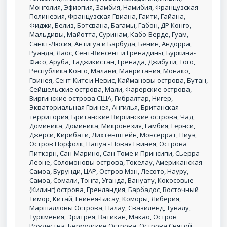
Монголия, Эфиопия, Замбия, Намибия, Французская
Полинезия, Французская Гвиана, Гаити, Гайана,
Фиджи, Белиз, Ботсвана, Багамы, Габон, ДР Конго,
Мальдивы, Майотта, Суринам, Кабо-Верде, Гуам,
Санкт-Люсия, Антигуа и Барбуда, Бенин, Андорра,
Руанда, Лаос, Сент-Винсент и Гренадины, Буркина-
Фасо, Аруба, Таджикистан, Гренада, Джибути, Того,
Республика Конго, Малави, Мавритания, Монако,
Гвинея, Сент-Китс и Невис, Каймановы острова, Бутан,
Сейшельские острова, Мали, Фарерские острова,
Виргинские острова США, Гибралтар, Нигер,
Экваториальная Гвинея, Ангилья, Британская
территория, Британские Виргинские острова, Чад,
Доминика, Доминика, Микронезия, Гамбия, Гернси,
Джерси, Кирибати, Лихтенштейн, Монсеррат, Ниуэ,
Остров Норфолк, Папуа - Новая Гвинея, Острова
Питкэрн, Сан-Марино, Сан-Томе и Принсипи, Сьерра-
Леоне, Соломоновы острова, Токелау, Американская
Самоа, Бурунди, ЦАР, Остров Мэн, Лесото, Науру,
Самоа, Сомали, Тонга, Уганда, Вануату, Кокосовые
(Килинг) острова, Гренландия, Барбадос, Восточный
Тимор, Китай, Гвинея-Бисау, Коморы, Либерия,
Маршалловы Острова, Палау, Свазиленд, Тувалу,
Туркмения, Эритрея, Ватикан, Макао, Остров
Рождества, Бермудские Острова, Острова Святой