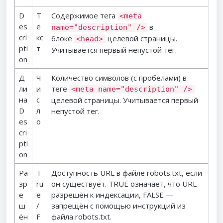
D
Т
Содержимое тега
<meta
es
е
в
name="description" />
cri
кс
блоке
целевой страницы.
<head>
pti
т
Учитывается первый непустой тег.
on
Д
Ч
Количество символов (с пробелами) в
ли
и
теге
<meta name="description" />
на
с
целевой страницы. Учитывается первый
D
л
непустой тег.
es
о
cri
pti
on
Ра
T
Доступность URL в файле robots.txt, если
зр
ru
он существует. TRUE означает, что URL
е
e
разрешён к индексации, FALSE —
ш
/
запрещён с помощью инструкций из
ён
F
файла robots.txt.