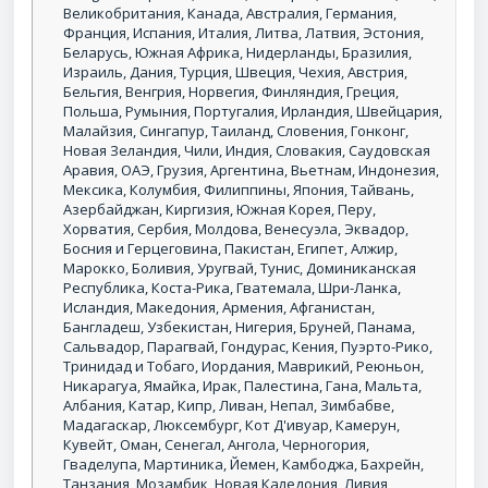
Великобритания, Канада, Австралия, Германия,
Франция, Испания, Италия, Литва, Латвия, Эстония,
Беларусь, Южная Африка, Нидерланды, Бразилия,
Израиль, Дания, Турция, Швеция, Чехия, Австрия,
Бельгия, Венгрия, Норвегия, Финляндия, Греция,
Польша, Румыния, Португалия, Ирландия, Швейцария,
Малайзия, Сингапур, Таиланд, Словения, Гонконг,
Новая Зеландия, Чили, Индия, Словакия, Саудовская
Аравия, ОАЭ, Грузия, Аргентина, Вьетнам, Индонезия,
Мексика, Колумбия, Филиппины, Япония, Тайвань,
Азербайджан, Киргизия, Южная Корея, Перу,
Хорватия, Сербия, Молдова, Венесуэла, Эквадор,
Босния и Герцеговина, Пакистан, Египет, Алжир,
Марокко, Боливия, Уругвай, Тунис, Доминиканская
Республика, Коста-Рика, Гватемала, Шри-Ланка,
Исландия, Македония, Армения, Афганистан,
Бангладеш, Узбекистан, Нигерия, Бруней, Панама,
Сальвадор, Парагвай, Гондурас, Кения, Пуэрто-Рико,
Тринидад и Тобаго, Иордания, Маврикий, Реюньон,
Никарагуа, Ямайка, Ирак, Палестина, Гана, Мальта,
Албания, Катар, Кипр, Ливан, Непал, Зимбабве,
Мадагаскар, Люксембург, Кот Д'ивуар, Камерун,
Кувейт, Оман, Сенегал, Ангола, Черногория,
Гваделупа, Мартиника, Йемен, Камбоджа, Бахрейн,
Танзания, Мозамбик, Новая Каледония, Ливия,