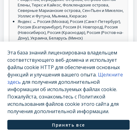
Елены, Теркс и Кайкос, Фолклендские острова,
Северные Марианские острова, Сен-Пьен и Микелон,
Уоллис и Футуна, Мьянма, Кюрасао
Яндекс → Россия (Москва), Россия (Санкт-Петербург),
Россия (Екатеринбург), Россия (Н. Новгород), Россия
(Новосибирск), Россия (Краснодар), Россия (Ростов-на-
Дону), Украина, Беларусь (Минск)
Ви
О
Относительный показатель, который
Эта база знаний лицензирована владельцем
ди
т
означает, насколько часто показывается
соответствующего веб-домена и использует
мо
н
домен в органической выдаче выбранной
файлы cookie HTTP для обеспечения основных
ст
о
поисковой системы по запросам, по
функций и улучшения вашего опыта.
Щелкните
ь
с
которым он ранжируется, согласно
здесь
для получения дополнительной
и
сервису Serpstat. Чем выше видимость
информации об используемых файлах cookie.
т
домена, тем больше трафика он может
Пожалуйста, ознакомьтесь с Политикой
е
получить.
использования файлов cookie этого сайта для
л
ь
получения дополнительной информации.
н
ы
Принять все
й