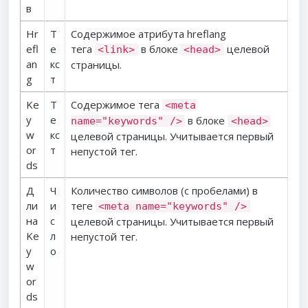
в
Hr
Т
Содержимое атрибута hreflang
efl
е
тега
в блоке
целевой
<link>
<head>
an
кс
страницы.
g
т
Ke
Т
Содержимое тега
<meta
y
е
в блоке
name="keywords" />
<head>
w
кс
целевой страницы. Учитывается первый
or
т
непустой тег.
ds
Д
Ч
Количество символов (с пробелами) в
ли
и
теге
<meta name="keywords" />
на
с
целевой страницы. Учитывается первый
Ke
л
непустой тег.
y
о
w
or
ds