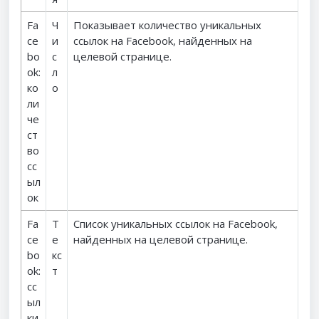
Fa
Ч
Показывает количество уникальных
ce
и
ссылок на Facebook, найденных на
bo
с
целевой странице.
ok:
л
ко
о
ли
че
ст
во
сс
ыл
ок
Fa
Т
Список уникальных ссылок на Facebook,
ce
е
найденных на целевой странице.
bo
кс
ok:
т
сс
ыл
ки