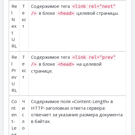
Re
Т
Содержимое тега
<link rel="next"
l
е
в блоке
целевой страницы.
/>
<head>
N
кс
ex
т
t
U
RL
Re
Т
Содержимое тега
<link rel="prev"
l
е
в блоке
на целевой
/>
<head>
Pr
кс
странице.
ev
т
U
RL
Co
Ч
Содержимое поля «Content-Length» в
nt
и
HTTP-заголовках ответа сервера:
en
с
отвечает за указание размера документа
t-
л
в байтах.
Le
о
ng