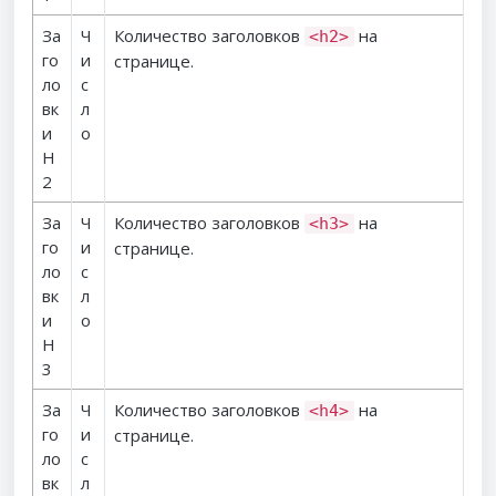
За
Ч
Количество заголовков
на
<h2>
го
и
странице.
ло
с
вк
л
и
о
H
2
За
Ч
Количество заголовков
на
<h3>
го
и
странице.
ло
с
вк
л
и
о
H
3
За
Ч
Количество заголовков
на
<h4>
го
и
странице.
ло
с
вк
л