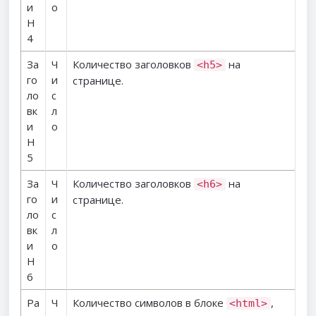
и
о
H
4
За
Ч
Количество заголовков
на
<h5>
го
и
странице.
ло
с
вк
л
и
о
H
5
За
Ч
Количество заголовков
на
<h6>
го
и
странице.
ло
с
вк
л
и
о
H
6
Ра
Ч
Количество символов в блоке
,
<html>