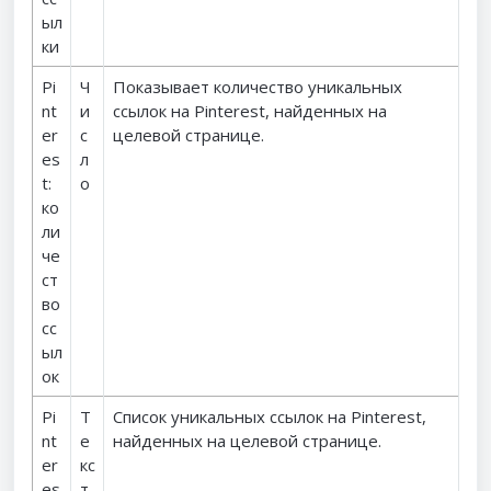
ыл
ки
Pi
Ч
Показывает количество уникальных
nt
и
ссылок на Pinterest, найденных на
er
с
целевой странице.
es
л
t:
о
ко
ли
че
ст
во
сс
ыл
ок
Pi
Т
Список уникальных ссылок на Pinterest,
nt
е
найденных на целевой странице.
er
кс
es
т