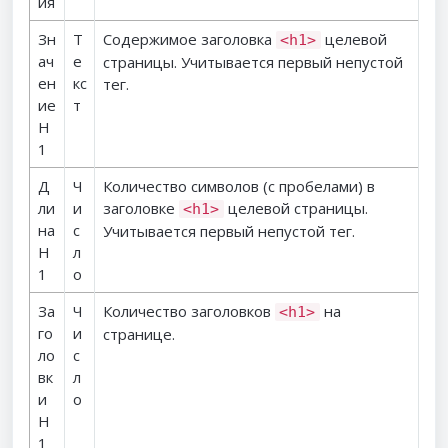
ия
Зн
Т
Содержимое заголовка
целевой
<h1>
ач
е
страницы. Учитывается первый непустой
ен
кс
тег.
ие
т
H
1
Д
Ч
Количество символов (с пробелами) в
ли
и
заголовке
целевой страницы.
<h1>
на
с
Учитывается первый непустой тег.
H
л
1
о
За
Ч
Количество заголовков
на
<h1>
го
и
странице.
ло
с
вк
л
и
о
H
1