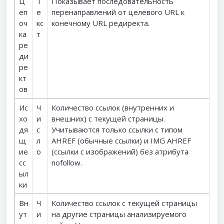
Ц
Т
Показывает последовательность
еп
е
перенаправлений от целевого URL к
оч
кс
конечному URL редиректа.
ка
т
ре
ди
ре
кт
ов
Ис
Ч
Количество ссылок (внутренних и
хо
и
внешних) с текущей страницы.
дя
с
Учитываются только ссылки с типом
щ
л
AHREF (обычные ссылки) и IMG AHREF
ие
о
(ссылки с изображений) без атрибута
сс
nofollow.
ыл
ки
Вн
Ч
Количество ссылок с текущей страницы
ут
и
на другие страницы анализируемого