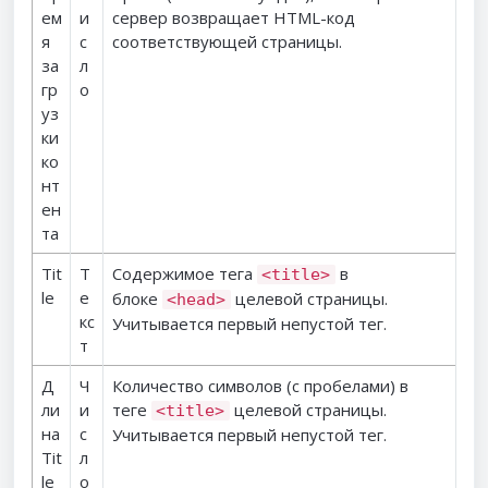
ем
и
сервер возвращает HTML-код
я
с
соответствующей страницы.
за
л
гр
о
уз
ки
ко
нт
ен
та
Tit
Т
Содержимое тега
в
<title>
le
е
блоке
целевой страницы.
<head>
кс
Учитывается первый непустой тег.
т
Д
Ч
Количество символов (с пробелами) в
ли
и
теге
целевой страницы.
<title>
на
с
Учитывается первый непустой тег.
Tit
л
le
о