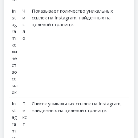
In
Ч
Показывает количество уникальных
st
и
ссылок на Instagram, найденных на
ag
с
целевой странице.
ra
л
m:
о
ко
ли
че
ст
во
сс
ыл
ок
In
Т
Список уникальных ссылок на Instagram,
st
е
найденных на целевой странице.
ag
кс
ra
т
m:
сс