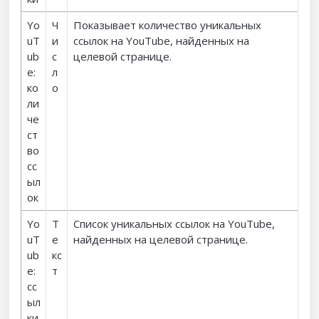
Yo
Ч
Показывает количество уникальных
uT
и
ссылок на YouTube, найденных на
ub
с
целевой странице.
e:
л
ко
о
ли
че
ст
во
сс
ыл
ок
Yo
Т
Список уникальных ссылок на YouTube,
uT
е
найденных на целевой странице.
ub
кс
e:
т
сс
ыл
ки