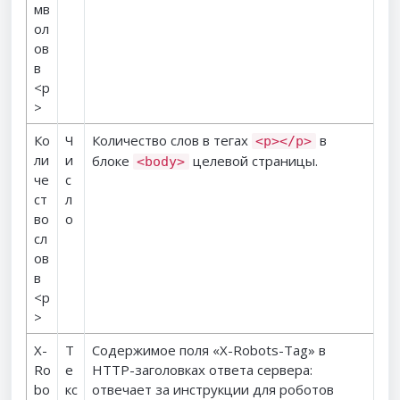
мв
ол
ов
в
<p
>
Ко
Ч
Количество слов в тегах
в
<p></p>
ли
и
блоке
целевой страницы.
<body>
че
с
ст
л
во
о
сл
ов
в
<p
>
X-
Т
Содержимое поля «X-Robots-Tag» в
Ro
е
HTTP-заголовках ответа сервера:
bo
кс
отвечает за инструкции для роботов