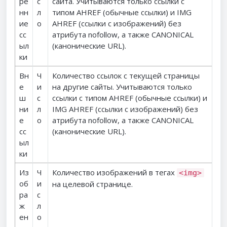
ре
с
сайта. Учитываются только ссылки с
нн
л
типом AHREF (обычные ссылки) и IMG
ие
о
AHREF (ссылки с изображений) без
сс
атрибута nofollow, а также CANONICAL
ыл
(канонические URL).
ки
Вн
Ч
Количество ссылок с текущей страницы
е
и
на другие сайты. Учитываются только
ш
с
ссылки с типом AHREF (обычные ссылки) и
ни
л
IMG AHREF (ссылки с изображений) без
е
о
атрибута nofollow, а также CANONICAL
сс
(канонические URL).
ыл
ки
Из
Ч
Количество изображений в тегах
<img>
об
и
на целевой странице.
ра
с
ж
л
ен
о