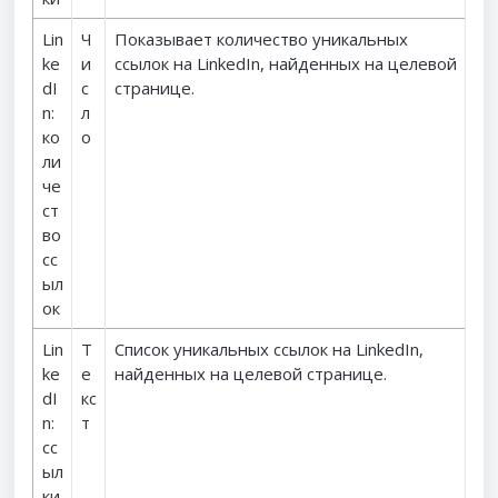
Lin
Ч
Показывает количество уникальных
ke
и
ссылок на LinkedIn, найденных на целевой
dI
с
странице.
n:
л
ко
о
ли
че
ст
во
сс
ыл
ок
Lin
Т
Список уникальных ссылок на LinkedIn,
ke
е
найденных на целевой странице.
dI
кс
n:
т
сс
ыл
ки