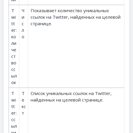
T
Ч
Показывает количество уникальных
wi
и
ссылок на Twitter, найденных на целевой
tt
с
странице.
er:
л
ко
о
ли
че
ст
во
сс
ыл
ок
T
Т
Список уникальных ссылок на Twitter,
wi
е
найденных на целевой странице.
tt
кс
er:
т
сс
ыл
ки